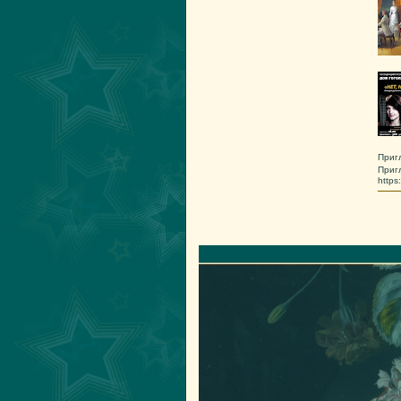
Приг
Приг
http