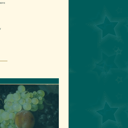
кого
у