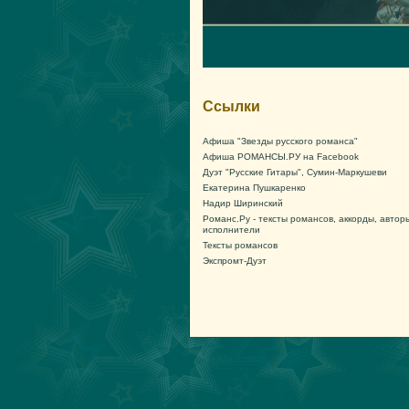
Ссылки
Афиша "Звезды русского романса"
Афиша РОМАНСЫ.РУ на Facebook
Дуэт "Русские Гитары", Сумин-Маркушеви
Екатерина Пушкаренко
Надир Ширинский
Романс.Ру - тексты романсов, аккорды, автор
исполнители
Тексты романсов
Экспромт-Дуэт