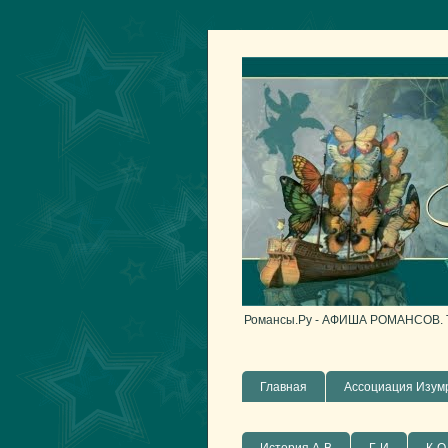
Романсы.Ру - АФИША РОМАНСОВ. То
Главная
Ассоциация Изум