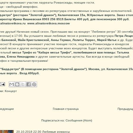
нцерте принимают участие лауреаты Романсиады, поющие гости.
нце - свободный микрофон.
евальная программа с песнями из репертуара отечественных и зарубежных исполнителей
д-ретро" (ресторан "Золотой дракон"), Каланчевская 15а, М.Красные ворота. Заказ стол
директор Ирина Вишневская 8903 256 8519.Билеты 400 руб, для пенсионеров 300 руб.
alinatsvetkova.ru www.alinatsvetkova.moscow
гие друзья! Начинаю новый сезон. Приглашаю вас на концерт "Любимое ретро" 30 сентябр
ресенье) в 17:00. Вы услышите ваши любимые песни и романсы из репертуара
Петра Леще
 Баяновой, Майи Кристалинской, Анны Герман, Лолиты Торрес, Мирей Матье
и др. Буде
ресно! В концерте принимают участие поющие гости, лауреаты Романсиады и конкурсов
рской песни и другие интересные участники моих концертов. Будет выступать полюбившийс
тельный
месье Трифо из "Кабарэ месье Трифо", полюбившиеся вам певицы: Татьяна
ова, Елена Никандрова
и другие замечательные артисты. Как всегда в конце свободный
офон и танцевальная программа!
 "Бард-ретро" (В помещении ресторана "Золотой дракон"). Москва, ул. Каланчевская 15а
ные ворота . Вход 400руб.
ки:
Концерт
ледующие
Главная страница
Предыдущ
Подписаться на:
Сообщения (Atom)
20.10.2018 22:30 Любимые романсы