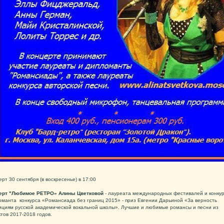
рт 30 сентября (в воскресенье) в 17:00
ерт "Любимое РЕТРО» Алины Цветковой
- лауреата международных фестивалей и конкур
оманта конкурса «Романсиада без границ 2015» - приз Евгении Дарьиной «За верность
ициям русской академической вокальной школы». Лучшие и любимые романсы и песни из
тов 2017-2018 годов.