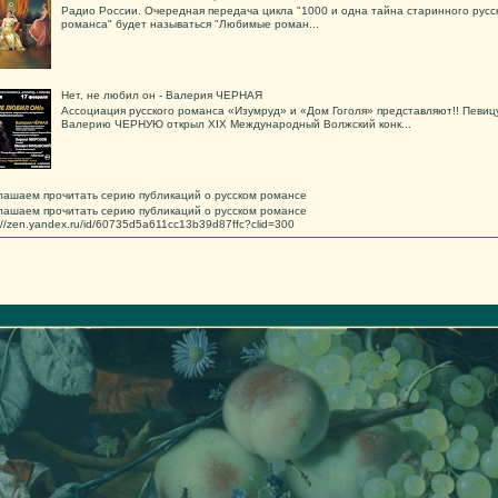
Радио России. Очередная передача цикла "1000 и одна тайна старинного русс
романса" будет называться "Любимые роман...
Нет, не любил он - Валерия ЧЕРНАЯ
Ассоциация русского романса «Изумруд» и «Дом Гоголя» представляют!! Певиц
Валерию ЧЕРНУЮ открыл XIX Международный Волжский конк...
лашаем прочитать серию публикаций о русском романсе
лашаем прочитать серию публикаций о русском романсе
s://zen.yandex.ru/id/60735d5a611cc13b39d87ffc?clid=300