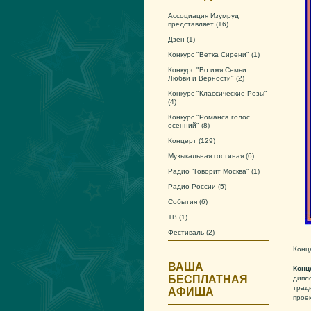
Ассоциация Изумруд
представляет
(16)
Дзен
(1)
Конкурс "Ветка Сирени"
(1)
Конкурс "Во имя Семьи
Любви и Верности"
(2)
Конкурс "Классические Розы"
(4)
Конкурс "Романса голос
осенний"
(8)
Концерт
(129)
Музыкальная гостиная
(6)
Радио "Говорит Москва"
(1)
Радио России
(5)
События
(6)
ТВ
(1)
Фестиваль
(2)
Конце
ВАША
Конц
БЕСПЛАТНАЯ
дипл
трад
АФИША
проек