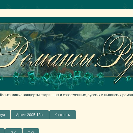
лько живые концерты старинных и современных, русских и цыганских роман
руд
Архив 2005-18гг.
Контакты