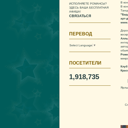
В ко
ИСПОЛНЯЕТЕ РОМАНСЫ?
В ко
ЗДЕСЬ ВАША БЕСПЛАТНАЯ
Танц
АФИША!
"Бар
СВЯЗАТЬСЯ
арт-
www.
Доро
ПЕРЕВОД
воск
Аллы
инте
Select Language
▼
авто
обая
Рожк
микр
ПОСЕТИТЕЛИ
Клуб
Крас
1,918,735
Ярлы
С