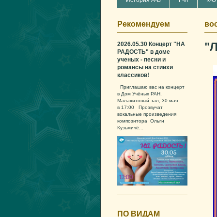
История А-В
Г-И
К-О
Рекомендуем
вос
"
2026.05.30 Концерт "НА
РАДОСТЬ" в доме
ученых - песни и
романсы на стиихи
классиков!
Приглашаю вас на концерт
в Дом Учёных РАН,
Малахитовый зал, 30 мая
в 17:00 Прозвучат
вокальные произведения
композитора Ольги
Кузьмичё...
ПО ВИДАМ