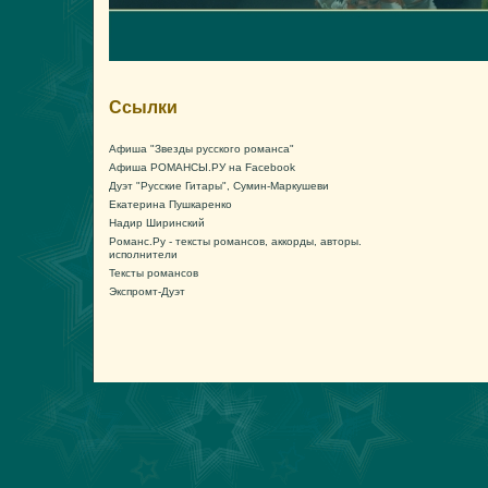
Ссылки
Афиша "Звезды русского романса"
Афиша РОМАНСЫ.РУ на Facebook
Дуэт "Русские Гитары", Сумин-Маркушеви
Екатерина Пушкаренко
Надир Ширинский
Романс.Ру - тексты романсов, аккорды, авторы.
исполнители
Тексты романсов
Экспромт-Дуэт