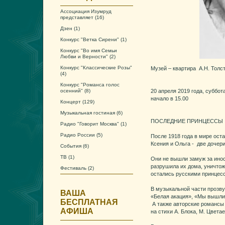
Ассоциация Изумруд
представляет
(16)
Дзен
(1)
Конкурс "Ветка Сирени"
(1)
Конкурс "Во имя Семьи
Любви и Верности"
(2)
Конкурс "Классические Розы"
Музей – квартира А.Н. Толс
(4)
Конкурс "Романса голос
осенний"
(8)
20 апреля 2019 года, суббота
начало в 15.00
Концерт
(129)
Музыкальная гостиная
(6)
ПОСЛЕДНИЕ ПРИНЦЕССЫ
Радио "Говорит Москва"
(1)
Радио России
(5)
После 1918 года в мире ост
Ксения и Ольга - две дочери
События
(6)
ТВ
(1)
Они не вышли замуж за ино
разрушила их дома, уничтожи
Фестиваль
(2)
остались русскими принцесс
В музыкальной части прозву
ВАША
«Белая акация», «Мы вышли 
БЕСПЛАТНАЯ
А также авторские романсы 
АФИША
на стихи А. Блока, М. Цвета