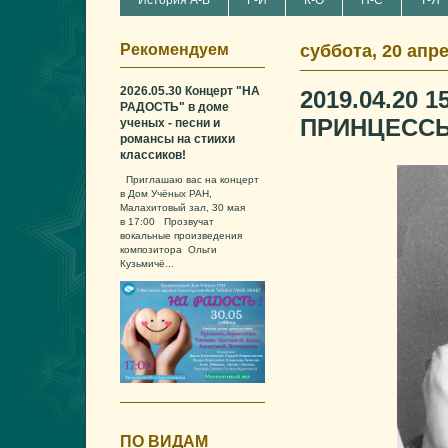
История А-В
Г-И
К-О
П-С
Т-Я
Рекомендуем
суббота, 20 апре
2026.05.30 Концерт "НА
2019.04.20 
РАДОСТЬ" в доме
ПРИНЦЕСС
ученых - песни и
романсы на стиихи
классиков!
Приглашаю вас на концерт
в Дом Учёных РАН,
Малахитовый зал, 30 мая
в 17:00 Прозвучат
вокальные произведения
композитора Ольги
Кузьмичё...
ПО ВИДАМ