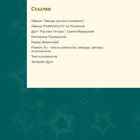
Ссылки
Афиша "Звезды русского романса"
Афиша РОМАНСЫ.РУ на Facebook
Дуэт "Русские Гитары", Сумин-Маркушеви
Екатерина Пушкаренко
Надир Ширинский
Романс.Ру - тексты романсов, аккорды, авторы.
исполнители
Тексты романсов
Экспромт-Дуэт