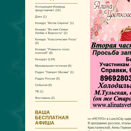
Ассоциация Изумруд
представляет
(16)
Дзен
(1)
Конкурс "Ветка Сирени"
(1)
Конкурс "Во имя Семьи
Любви и Верности"
(2)
Конкурс "Классические Розы"
(4)
Конкурс "Романса голос
осенний"
(8)
Концерт
(129)
Музыкальная гостиная
(6)
Радио "Говорит Москва"
(1)
Радио России
(5)
События
(6)
ТВ
(1)
Фестиваль
(2)
ВАША
БЕСПЛАТНАЯ
го «РЕТРО» в LunchCity каф
АФИША
В программе русское, италь
Кристалинской, Анны Герман