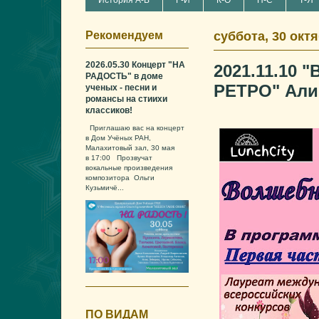
История А-В
Г-И
К-О
П-С
Т-Я
Рекомендуем
суббота, 30 октя
2026.05.30 Концерт "НА
2021.11.10 
РАДОСТЬ" в доме
РЕТРО" Али
ученых - песни и
романсы на стиихи
классиков!
Приглашаю вас на концерт
в Дом Учёных РАН,
Малахитовый зал, 30 мая
в 17:00 Прозвучат
вокальные произведения
композитора Ольги
Кузьмичё...
ПО ВИДАМ