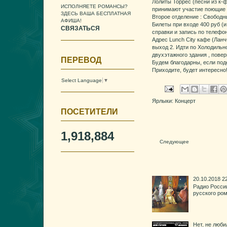
Лолиты Торрес (песни из к-
ИСПОЛНЯЕТЕ РОМАНСЫ?
принимают участие поющие 
ЗДЕСЬ ВАША БЕСПЛАТНАЯ
Второе отделение : Свободн
АФИША!
Билеты при входе 400 руб (и
СВЯЗАТЬСЯ
справки и запись по телефо
Адрес Lunch City кафе (ЛанчС
выход 2. Идти по Холодильн
двухэтажного здания , повер
ПЕРЕВОД
Будем благодарны, если под
Приходите, будет интересно
Select Language
▼
Ярлыки:
Концерт
ПОСЕТИТЕЛИ
1,918,884
Следующее
20.10.2018 
Радио России
русского ро
Нет, не люб